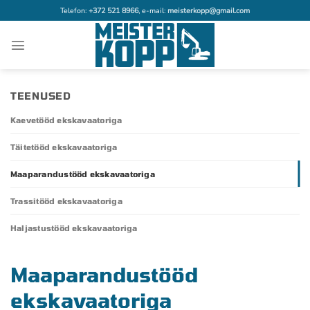
Skip
Telefon:
+372 521 8966
, e-mail:
meisterkopp@gmail.com
to
content
TEENUSED
Kaevetööd ekskavaatoriga
Täitetööd ekskavaatoriga
Maaparandustööd ekskavaatoriga
Trassitööd ekskavaatoriga
Haljastustööd ekskavaatoriga
Maaparandustööd
ekskavaatoriga