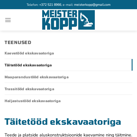
Skip
Telefon:
+372 521 8966
, e-mail:
meisterkopp@gmail.com
to
content
TEENUSED
Kaevetööd ekskavaatoriga
Täitetööd ekskavaatoriga
Maaparandustööd ekskavaatoriga
Trassitööd ekskavaatoriga
Haljastustööd ekskavaatoriga
Täitetööd ekskavaatoriga
Teede ja platside aluskonstruktsioonide kaevamine ning täitmine.